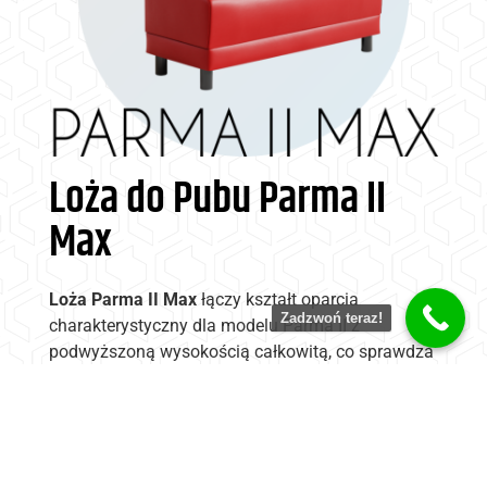
Loża do Pubu Parma II
Max
Loża Parma II Max
łączy kształt oparcia
Zadzwoń teraz!
charakterystyczny dla modelu Parma II z
podwyższoną wysokością całkowitą, co sprawdza
się w lokalach szukających bardziej
reprezentacyjnego siedziska. Dobrze wpisuje się w
aranżacje pubów, klubów i pizzerii.