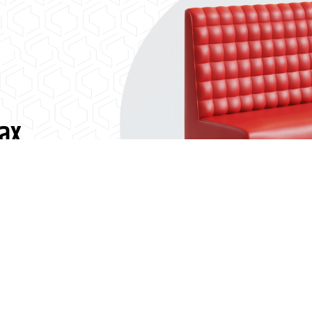
Max
yczny dla
, co sprawdza
 siedziska.
i.
WIĘCEJ