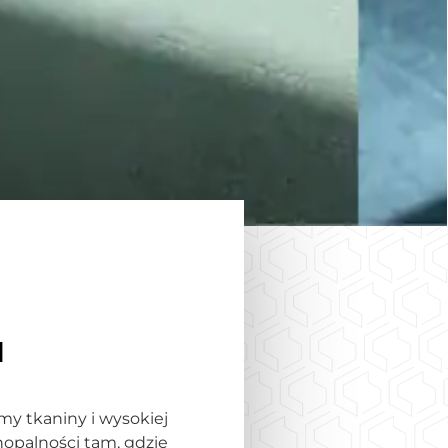
I
my tkaniny i wysokiej
nopalności tam, gdzie