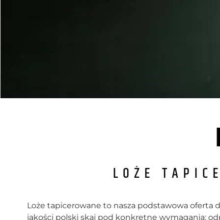
LOŻE TAPIC
Loże tapicerowane to nasza podstawowa oferta dla
jakości polski skaj pod konkretne wymagania: odp