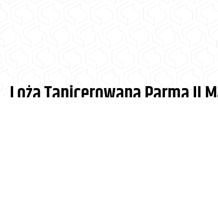
Loża Tapicerowana Parma II 
Loża Parma II Max
łączy kształt oparcia charakteryst
modelu Parma II z podwyższoną wysokością całkowitą
się w lokalach szukających bardziej reprezentacyjnego
Dobrze wpisuje się w aranżacje pubów, klubów i pizzeri